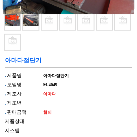
아마다절단기
제품명
아마다절단기
모델명
M-4045
제조사
아마다
제조년
판매금액
협의
제품상태
시스템